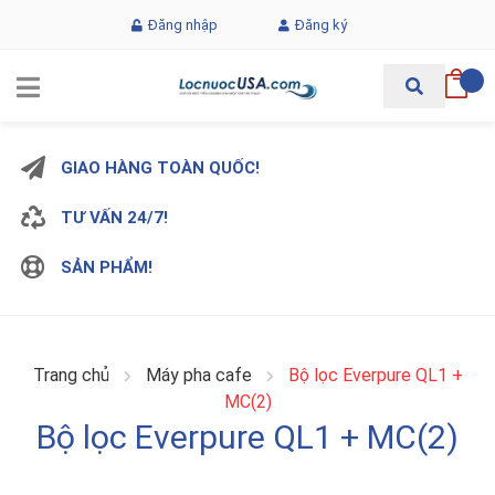
Đăng nhập
Đăng ký
GIAO HÀNG TOÀN QUỐC!
TƯ VẤN 24/7!
SẢN PHẨM!
Trang chủ
Máy pha cafe
Bộ lọc Everpure QL1 +
MC(2)
Bộ lọc Everpure QL1 + MC(2)