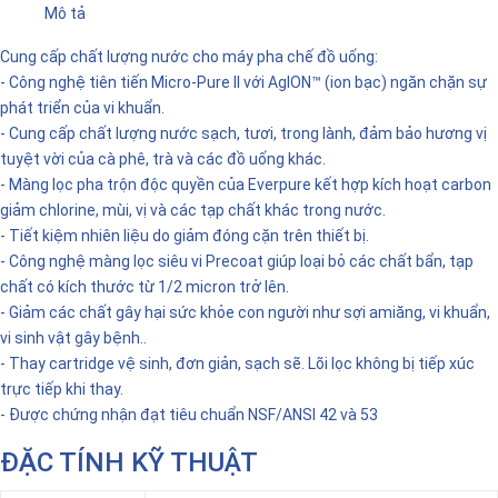
Mô tả
Cung cấp chất lượng nước cho máy pha chế đồ uống:
- Công nghệ tiên tiến Micro-Pure II với AgION™ (ion bạc) ngăn chặn sự
phát triển của vi khuẩn.
- Cung cấp chất lượng nước sạch, tươi, trong lành, đảm bảo hương vị
tuyệt vời của cà phê, trà và các đồ uống khác.
- Màng lọc pha trộn độc quyền của Everpure kết hợp kích hoạt carbon
giảm chlorine, mùi, vị và các tạp chất khác trong nước.
- Tiết kiệm nhiên liệu do giảm đóng cặn trên thiết bị.
- Công nghệ màng lọc siêu vi Precoat giúp loại bỏ các chất bẩn, tạp
chất có kích thước từ 1/2 micron trở lên.
- Giảm các chất gây hại sức khỏe con người như sợi amiăng, vi khuẩn,
vi sinh vật gây bệnh..
- Thay cartridge vệ sinh, đơn giản, sạch sẽ. Lõi lọc không bị tiếp xúc
trực tiếp khi thay.
- Được chứng nhận đạt tiêu chuẩn NSF/ANSI 42 và 53
ĐẶC TÍNH KỸ THUẬT